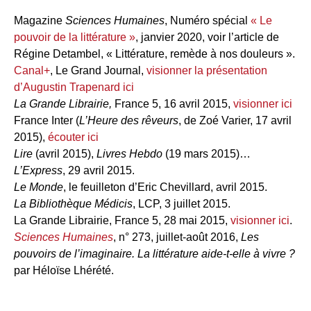
Magazine
Sciences Humaines
, Numéro spécial
« Le
pouvoir de la littérature »
, janvier 2020, voir l’article de
Régine Detambel, « Littérature, remède à nos douleurs ».
Canal+
, Le Grand Journal,
visionner la présentation
d’Augustin Trapenard ici
La Grande Librairie,
France 5, 16 avril 2015,
visionner ici
France Inter (
L’Heure des rêveurs
, de Zoé Varier, 17 avril
2015),
écouter ici
Lire
(avril 2015),
Livres Hebdo
(19 mars 2015)…
L’Express
, 29 avril 2015.
Le Monde
, le feuilleton d’Eric Chevillard, avril 2015.
La Bibliothèque Médicis
, LCP, 3 juillet 2015.
La Grande Librairie, France 5, 28 mai 2015,
visionner ici
.
Sciences Humaines
, n° 273, juillet-août 2016,
Les
pouvoirs de l’imaginaire. La littérature aide-t-elle à vivre ?
par Héloïse Lhérété.