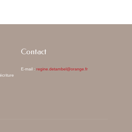
Contact
E-mail :
regine.detambel@orange.fr
écriture