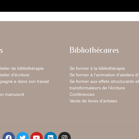
s
Bibliothécaires
telier de bibliothérapie
Se former à la bibliothérapie
telier d’écriture
Se former à l’animation d’ateliers d’
pagné.e dans son travail
Se former aux effets structurants et
transformateurs de l’écriture
son manuscrit
Conférences
Vente de livres d’artistes