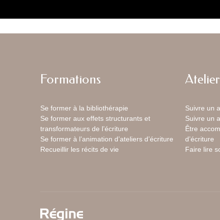
Formations
Atelier
Se former à la bibliothérapie
Suivre un a
Se former aux effets structurants et
Suivre un a
transformateurs de l’écriture
Être accom
Se former à l’animation d’ateliers d’écriture
d’écriture
Recueillir les récits de vie
Faire lire 