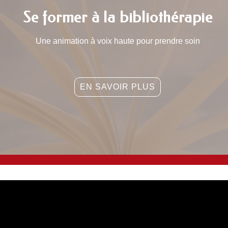
Se former à la bibliothérapie
Une animation à voix haute pour prendre soin
EN SAVOIR PLUS